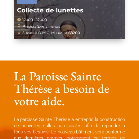
Collecte de lunettes
12h00 - 12h00
Paroisse Sainte thérèse
5 Avenue D.M.C, Mulhouse 68200
La Paroisse Sainte
Thérèse a besoin de
votre aide.
La paroisse Sainte Thérèse a entrepris la construction
de nouvelles salles paroissiales afin de répondre à
tous ses besoins. Le nouveau bâtiment sera conforme
aux dernières normes, notamment en termes de