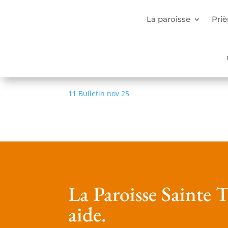
La paroisse
Priè
11 Bulletin nov 25
Oct 29, 2025
11 Bulletin nov 25
La Paroisse Sainte T
aide.